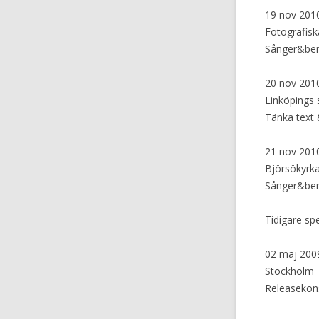
19 nov 2010
Fotografis
Sånger&ber
20 nov 2010
Linköpings s
Tänka text 
21 nov 2010
Björsökyrka
Sånger&ber
Tidigare spe
02 maj 2009
Stockholm
Releasekon