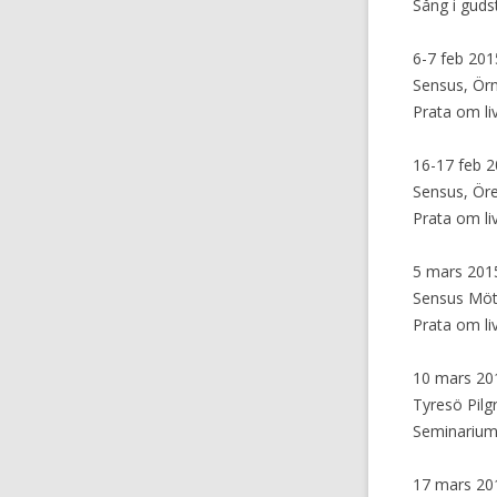
Sång i guds
6-7 feb 201
Sensus, Örn
Prata om li
16-17 feb 
Sensus, Ör
Prata om li
5 mars 201
Sensus Möt
Prata om l
10 mars 201
Tyresö Pil
Seminarium
17 mars 201