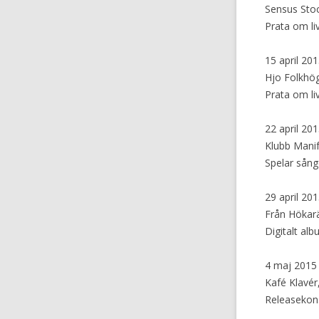
Sensus Sto
Prata om li
15 april 20
Hjo Folkhö
Prata om li
22 april 20
Klubb Mani
Spelar sång
29 april 20
Från Hökarä
Digitalt al
4 maj 2015
Kafé Klavér
Releasekons