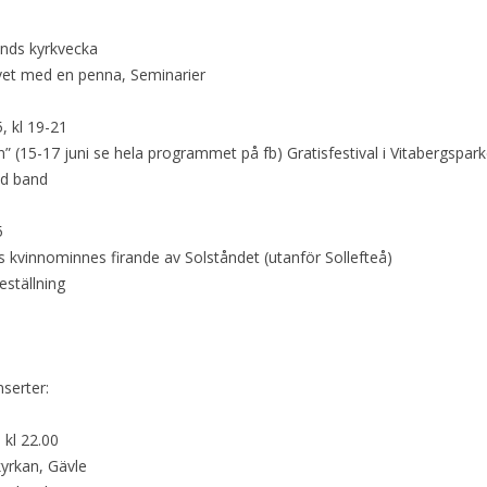
ands kyrkvecka
vet med en penna, Seminarier
, kl 19-21
an” (15-17 juni se hela programmet på fb) Gratisfestival i Vitabergspar
d band
5
kvinnominnes firande av Solståndet (utanför Sollefteå)
eställning
nserter:
 kl 22.00
yrkan, Gävle