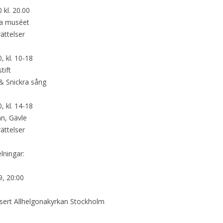
 kl. 20.00
ka muséet
ättelser
, kl. 10-18
tift
& Snickra sång
, kl. 14-18
n, Gävle
ättelser
lningar:
, 20:00
sert Allhelgonakyrkan Stockholm