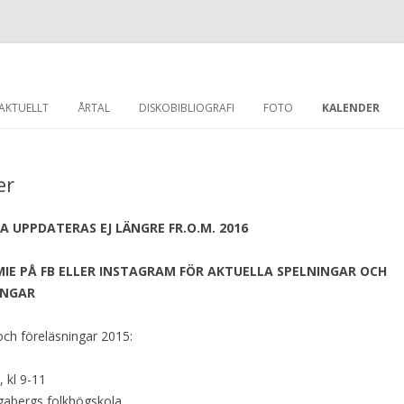
Hoppa till innehåll
AKTUELLT
ÅRTAL
DISKOBIBLIOGRAFI
FOTO
KALENDER
er
A UPPDATERAS EJ LÄNGRE FR.O.M. 2016
IE PÅ FB ELLER INSTAGRAM FÖR AKTUELLA SPELNINGAR OCH
NINGAR
och föreläsningar 2015:
, kl 9-11
gabergs folkhögskola