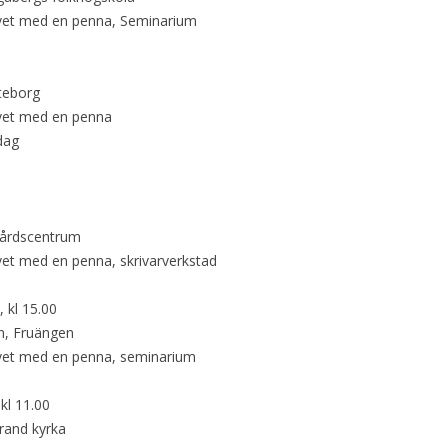
ivet med en penna,
Seminarium
teborg
ivet med en penna
dag
vårdscentrum
vet med en penna, skrivarverkstad
 kl 15.00
n, Fruängen
ivet med en penna, seminarium
kl 11.00
rand kyrka