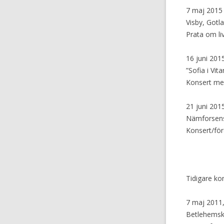
7 maj 2015
Visby, Gotl
Prata om li
16 juni 2015
”Sofia i Vit
Konsert me
21 juni 201
Nämforsens 
Konsert/för
Tidigare ko
7 maj 2011,
Betlehemsk