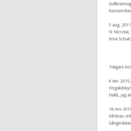
Gullbranna
Konsert/ber
5 aug, 2011,
St Niccolai
Irma Schul
Tidigare ko
6 dec 2010,
Högalidsky
Hallå, jag ä
18 nov 2010
Vårdnäs sti
Sånger&ber