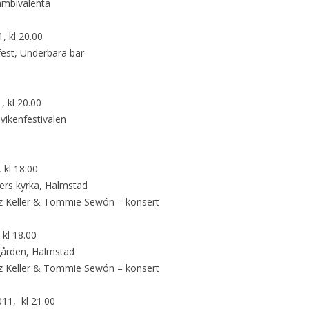
ambivalenta
, kl 20.00
est, Underbara bar
, kl 20.00
vikenfestivalen
, kl 18.00
ers kyrka, Halmstad
tz Keller & Tommie Sewón – konsert
 kl 18.00
gården, Halmstad
tz Keller & Tommie Sewón – konsert
011, kl 21.00