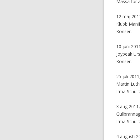
Mässa för 
12 maj 2011
Klubb Manif
Konsert
10 juni 2011
Joypeak Urs
Konsert
25 juli 2011
Martin Luth
Irma Schul
3 aug 2011,
Gullbranna
Irma Schul
4 augusti 2