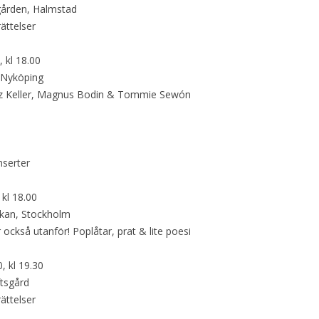
gården, Halmstad
ättelser
 kl 18.00
, Nyköping
tz Keller, Magnus Bodin & Tommie Sewón
nserter
 kl 18.00
rkan, Stockholm
r också utanför! Poplåtar, prat & lite poesi
, kl 19.30
ftsgård
ättelser