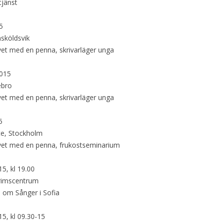
tjänst
5
sköldsvik
vet med en penna, skrivarläger unga
2015
ebro
vet med en penna, skrivarläger unga
5
e, Stockholm
ivet med en penna, frukostseminarium
5, kl 19.00
grimscentrum
 om Sånger i Sofia
5, kl 09.30-15