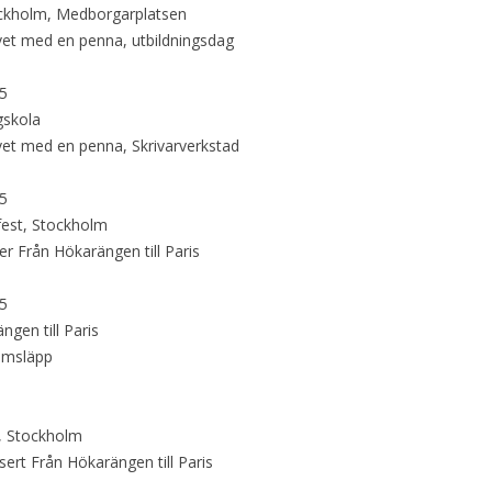
ckholm, Medborgarplatsen
vet med en penna, utbildningsdag
15
gskola
vet med en penna, Skrivarverkstad
15
fest, Stockholm
er Från Hökarängen till Paris
15
ngen till Paris
bumsläpp
, Stockholm
ert Från Hökarängen till Paris