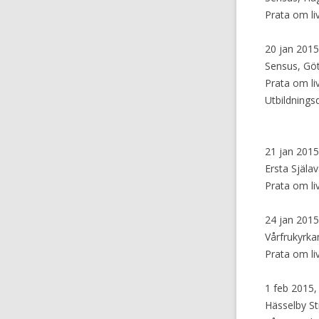
Prata om l
20 jan 2015
Sensus, Gö
Prata om l
Utbildnings
21 jan 2015
Ersta Själa
Prata om li
24 jan 2015,
Vårfrukyrka
Prata om l
1 feb 2015, 
Hässelby St